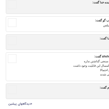
بنده خدا
گفت:
ب گو
گفت:
سیلس
ا
گفت:
ahsh
گفت:
 سنجی گذاشتن نداره
امسال این قابلیت وجود داشت
حتمالا
می شدند
م
گفت:
«دیدگاه‎های پیشین