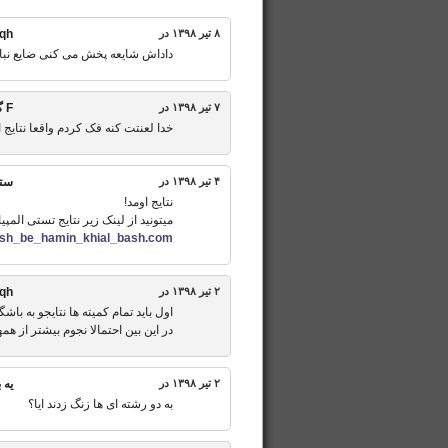
۸ تیر ۱۳۹۸ در
ahshqh به
داداش شایعه پخش می کنی ضایع نب
۷ تیر ۱۳۹۸ در
F
گ
خدا لعنتت کنه فک کردم واقعا نتایج ا
۴ تیر ۱۳۹۸ در
ستا
نتایج اومد!
میتونید از لینک زیر نتایج تستی المپیا
ash_be_hamin_khial_bash.com
۲ تیر ۱۳۹۸ در
qh
اول باید تمام کمیته ها نتایجو به باش
در این بین احتمالا نجوم بیشتر از
۲ تیر ۱۳۹۸ در
یه 
به دو رشته ای ها زنگ زدند ایا؟