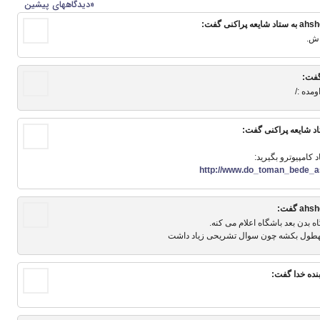
«دیدگاه‎های پیشین
 ستاد شایعه پراکنی
گفت:
اش.
فت:
ومده :/
د شایعه پراکنی
گفت:
د کامپیوترو بگیرید:
http://www.do_toman_bede_
ahsh
گفت:
گاه بدن بعد باشگاه اعلام می کنه.
 همهطول بکشه چون سوال تشریحی زیاد داشت
بنده خدا
گفت: