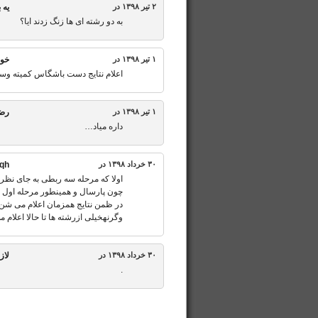
۲ تیر ۱۳۹۸ در
یه 
به دو رشته ای ها زنگ زدند ایا؟
۱ تیر ۱۳۹۸ در
خو
اعلام نتایج دست باشگاس کمیته و
۱ تیر ۱۳۹۸ در
رض
داره میاد…
۳۰ خرداد ۱۳۹۸ در
qh
اولا که مرحله سه ربطی به جای نظر
چون پارسال و همینطور مرحله اول 
در ظمن نتایج همزمان اعلام می شن ا
وگرنهخیلی ازرشته ها تا حالا اعلام 
۳۰ خرداد ۱۳۹۸ در
لاز
.