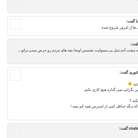
ا
گفت:
ی ها از امروز شروع شده
فت:
یه مشت آدم تنبل بی مسولیت نشستن اونجا بچه های مردم رو حرص میدن.براتون
نوری
گفت:
نید
این نگرانی نمی گذاره هیچ کاری بکنم
نه ؟
 که دیگه حداقل کمی از استرس همه کم بشه !
stud
گفت: