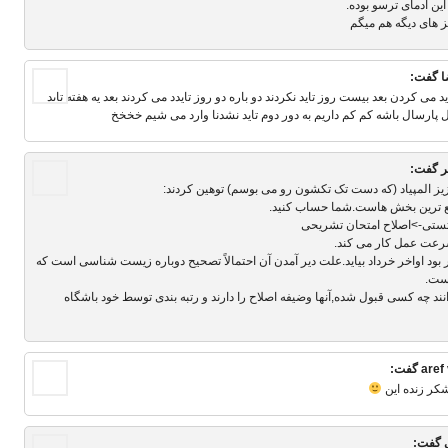
ین آدمای ترسو بوده.
ز های دیگه هم میگم
ا
گفت:
ید می کردن بعد بیست روز تاید نکردند دو باره دو روز تایدد می کردند بعد یه هفته تاید
ل پارسال باشه کم کم داریم به دور دوم تاید نشدنا وارد می شیم خخخخ
ر
گفت:
زیز المپیاد (که دست تک تکشون رو می بوسم) توهین کردند:
 تستی->اصلاح امتحان تشریحی
سرعت عمل کار می کند.
ر بود اواخر خرداد بیاید.علت دیر آمدن آن احتمالاً تصحیح دوباره زیست شناسی است که
ست.
دانند چه کسی قبول شده,آنها وضیفه اصلاح را دارند و رتبه بندی توسط خود باشگاه
‌aref
گفت:
شکر زنده این
گفت: