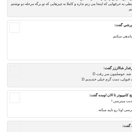
 به حرفهایی که اینجا می زنم نداره و کاملا به چیزهایی که تو برگه مرحله دو نوشتم
م.
رشي
گفت:
اندهی میکنم.
دار شاااززز
گفت:
 شه. حوصلمون سر رفت D:
بولی، دمت گرم خیلی خندیدیم D:
یج کامپیوتر تا الان اومده
گفت:
دنت میترسی !
ی اونا رو تایید میکنه .
گفت: