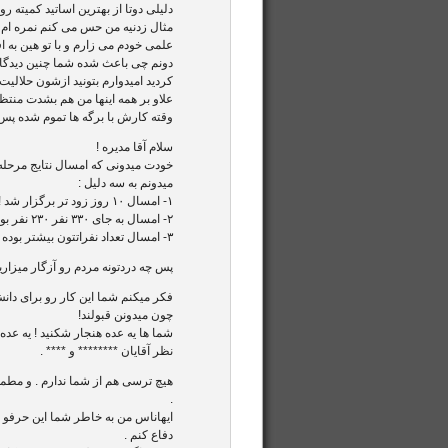
دلیلی دوتا از بهترین اساتید کمیته
مثال زدنیه من حس می کنم نمره ام
علمی خودم می زارم و با تو هین به
دونم چی باعث شده شما چنین دیدگاه
کردید امیدوارم بتونید ازشون حلالیت 
علاو بر همه اینها من هم بشدت منتظر
وقته کارش با برگه ها تموم شده پس ال
سلام آقا مدیره !
خودت میدونی که امسال نتایج مرحله 
میدونم به سه دلیل :
۱- امسال ۱۰ روز زود تر برگزار شد !
۲- امسال به جای ۳۳۰ نفر ۲۳۰ نفر بودند !
۳- امسال تعداد نفراتتون بیشتر بوده !
پس چه دردتونه مردم رو آزگار میزارید ؟
فکر میکنم شما این کار رو برای دانش 
چون میدونن قبولند!
شما ها یه عده هنجار شکنید ! یه عده
نظر آقایان ******** و **** .
هیچ ترسی هم از شما ندارم . و مطمئ
.
ایهاناس من به خاطر شما این حرفو می
دفاع کنم .