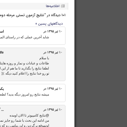
اطلاعیه‌ها
۱۰۱ دیدگاه در “نتایج آزمون تستی مرحله دوم”
دیدگاه‎های پسین »
۱۰ تیر ۱۳۹۵ در
اسم
شاید آخرین عملی که در راستای المپی
۱۰ تیر ۱۳۹۵ در
ife
با سلام
طاعات و عبادات و نماز و روزه هایت
لطفا نتایچ را بگذارید تا ما هم از این
تو رو خدا نتایج را اعلام کنید دیگه :((
۱۰ تیر ۱۳۹۵ در
يكى
میشه نتایج رو امروز دیگه بدید؟ لطط
۱۰ تیر ۱۳۹۵ در
...
گ
@نتایج کامپیوتر تا الان اومده
من ادامه این بحث با شما رو جایز ن
اونموقع برگردین و این پیامی رو که 