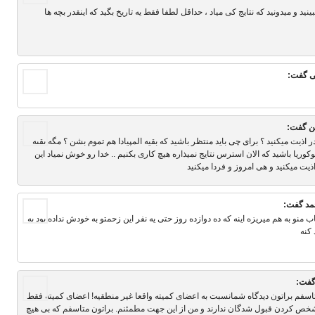
ید و میدونید که نتایج کی میاد ، حداقل لطفا فقط یه تاریخ بگید که اینقدر بچه ها
ی
گفت:
ن
گفت:
ذیت میکنید ؟ برای چی باید منتظر باشید که بقیه المپیادا هم تموم بشن ؟ مگه بقیه
ما کنوکوریا باشید که الان استرس نتایج نمیذاره هیچ کاری بکنیم .. خدا رو خوش نمیاد این
ذیت میکنید و هی امروز و فردا میکنید
مد
گفت:
 منو به هم میریزه اینه که ده دوازده روز حتی یه نفر این زحمتو به خودش نداده بود یه
 کنه
فت:
 متاسفم براتون دیدگاه شمانسبت به اعضای کمیته واقعا غیر منطقیه! اعضای کمیته فقط
ص کردن قبول شدگان ندارند و من از این جهت مطمئنم. براتون متاسفم که بی هیچ