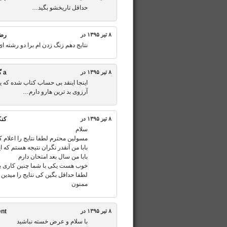
حداقل تاریخشو بگید…
۸ تیر ۱۳۹۵ در
رض
نتایج دهم زنگ زدن ام برا دو رشته ا
۸ تیر ۱۳۹۵ در
a
گ
اینجا اینقد بی حساب کتاب شده که 
آرزوی بد ترین هارو دارم…
۸ تیر ۱۳۹۵ در
کنک
سلام
مسولین محترم لطفا نتایج را اعلام ک
بابا من آنقدر نگران نتیجه هستم که 
بابا من سال بعد امتحان دارم
خوب هست یکی با شما چنین کاری بک
لطفا حداقل بگین کی نتایج را میدین
ممنون
۸ تیر ۱۳۹۵ در
ent
با سلام و عرض خسته نباشید