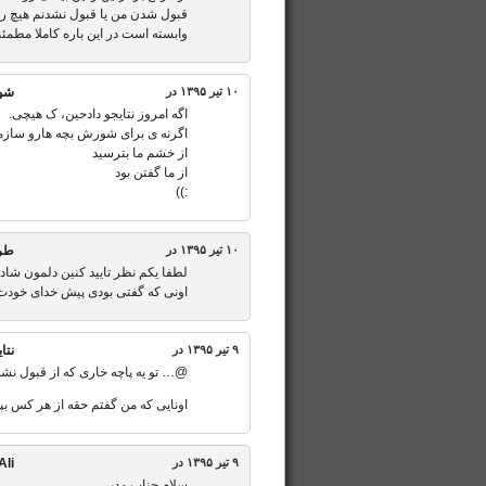
قبول شدن من یا قبول نشدنم هیچ ربطی
وابسته است در این باره کاملا مطمئن
۱۰ تیر ۱۳۹۵ در
شو
اگه امروز نتایجو دادحین، ک هیچی.
اگرنه ی برای شورش بچه هارو سازم
از خشم ما بترسید
از ما گفتن بود
:))
۱۰ تیر ۱۳۹۵ در
طرف
لطفا یکم نظر تایید کنین دلمون شاد
اونی که گفتی بودی پیش خدای خودت ق
۹ تیر ۱۳۹۵ در
نتا
@… تو یه پاچه خاری که از قبول نش
اونایی که من گفتم حقه از هر کس بپرس
۹ تیر ۱۳۹۵ در
Ali
سلام جناب مدیر