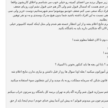
 رو زیر سوال بردید من اعضای کمیته رو خیلی خوب می شناسم و اخلاق کاریشون واقعا
 در حدی هست که امسال قبول شم ولی اگر هم حتی قبول نشم اون رو پای ضعف
 افراد دیگه سعی نمی کنم ضعف خودمو بپوشونم! منم شهرستانیم دوست عزیز ولی نمی
ی نسبت به این افراد داشته باشید شما بدون هیچ مدرک وسندی و به دو نفر توهین
بطلبید.
م نتایج اعلام بشه و از این انتظار خسته هم شدم ولی مثل اینکه کمیته کامپیوتر خیلی
ان اگه شکایتی دارید باید به باشگاه بکنید.
دوم تا الان قطعا معلوم شده !
 بابا این بچه ها باید کنکور بخونن با المپیاد ؟
آموزاتون میکنید ! بعله اونا سوال ها رو از قبل داشتن و نیازی ندارن نتایج اعلام شه
 قانون شکن که سرمابه مملکت رو به باد میدید و از این شغلتون سوء استفاده میکنید
نم نمیزارید قبول شم وگرنه اگه پام به تهران برسه کل باشگاه رو سرتون خراب میکنم
زنم چون من میدونم قبولم ! نه پیش این آدما پیش خدای خودم ! دیدم اینجا باید از حق