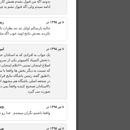
بدونید اگه من قبول نشدم همش کار ا
ادامه نمیدم ولی اگه قبول نشم یه چی
۸ تیر ۱۳۹۵ در
رض
جالبه پارسالم اوایل تند تند نظرات تا
نکردند بعدش نتایج اومد خوب اگه مث
۸ تیر ۱۳۹۵ در
امی
یک جواب به افرادی که به استادان ع
۱٫بخش المپیاد کامپیوتر یکی از سریع ترین بخش هاست.شما حساب کنید.
اصلاح امتحان تستی->اعلام امتحان
که نسبت به دیگر بخش ها واقعا با 
۲٫طبق گفته رئیس باشگاه نتایج قرا
در صحفه اصلی باشگاه هم مشهود ا
۳٫استادان تصحیح کننده واقعاً نمی 
صورت می گیرد.
۸ تیر ۱۳۹۵ در
 vp
واقعا داشتم نگران میشدم . خدا رو 
۸ تیر ۱۳۹۵ در
چی