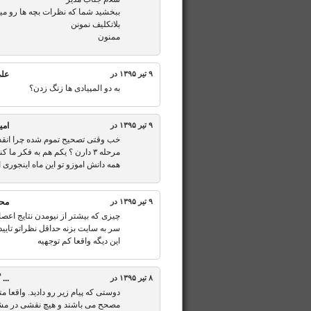
ببخشید شما که نظرات بچه ها رو میبین
بلاتکلیف نمونن
ممنون
۹ تیر ۱۳۹۵ در
عل
به دو المپیادی ها زنگ زدن؟
۹ تیر ۱۳۹۵ در
امی
خب وقتی تصحیح تموم شده چرا انقدر ا
مرحله ۳ دارن ؟ یکم هم به فکر 
همه دانش اموزو تو این ماه اینجوری ا
۹ تیر ۱۳۹۵ در
مح
چیزی که بیشتر از نیومدن نتایج اعصاب
سر به سایت بزنه حداقل نظراتو تایید
این دیگه واقعا کم توجهیه
۸ تیر ۱۳۹۵ در
...
گ
دوستی که پیام زیر رو دادید. واقعا
مصحح می باشند و هیچ نقشی در مشخ